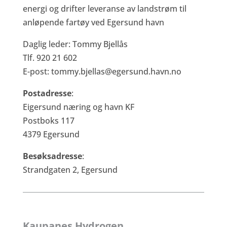
energi og drifter leveranse av landstrøm til
anløpende fartøy ved Egersund havn
Daglig leder: Tommy Bjellås
Tlf. 920 21 602
E-post:
tommy.bjellas@egersund.havn.no
Postadresse
:
Eigersund næring og havn KF
Postboks 117
4379 Egersund
Besøksadresse
:
Strandgaten 2, Egersund
Kaupanes Hydrogen