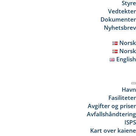
Styre
Vedtekter
Dokumenter
Nyhetsbrev
Norsk
Norsk
English
Se
Havn
Fasiliteter
Avgifter og priser
Avfallshåndtering
ISPS
Kart over kaiene