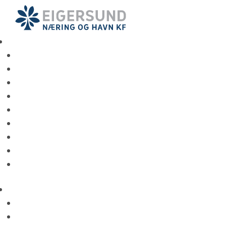
Hopp
til
hovedinnhold