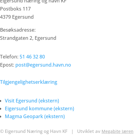
Eigersund næring og havn KF
Postboks 117
4379 Egersund
Besøksadresse:
Strandgaten 2, Egersund
Døgnvakt Havn
Telefon:
51 46 32 80
Epost:
post@egersund.havn.no
Tilgjengelighetserklæring
Samarbeidspartnere
Visit Egersund (ekstern)
Eigersund kommune (ekstern)
Magma Geopark (ekstern)
© Eigersund Næring og Havn KF
|
Utviklet av
Megabite Jæren