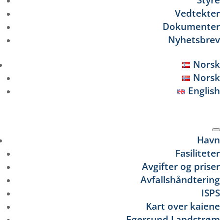
Vedtekter
Dokumenter
Nyhetsbrev
Norsk
Norsk
English
Se
Havn
Fasiliteter
Avgifter og priser
Avfallshåndtering
ISPS
Kart over kaiene
Egersund Landstrøm