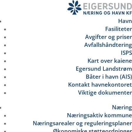
Hopp
til
hovedinnhold
Havn
Fasiliteter
Avgifter og priser
Avfallshåndtering
ISPS
Kart over kaiene
Egersund Landstrøm
Båter i havn (AIS)
Kontakt havnekontoret
Viktige dokumenter
Næring
Næringsaktiv kommune
Næringsarealer og reguleringsplaner
Økonomiske støtteordninger