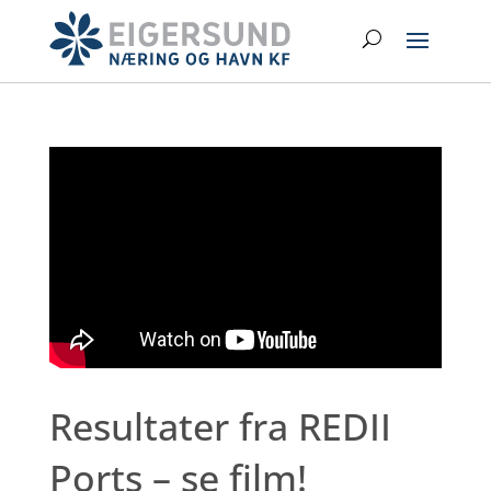
Hopp
Search
til
hovedinnhold
Resultater fra REDII
Ports – se film!