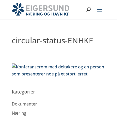
Hopp
Search
til
hovedinnhold
circular-status-ENHKF
Kategorier
Dokumenter
Næring