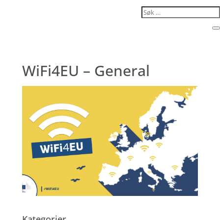
Search...
C
WiFi4EU – General
Kategorier