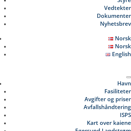
Vedtekter
Dokumenter
Nyhetsbrev
Norsk
Norsk
English
Se
Havn
Fasiliteter
Avgifter og priser
Avfallshåndtering
ISPS
Kart over kaiene
Egersund Landstrøm