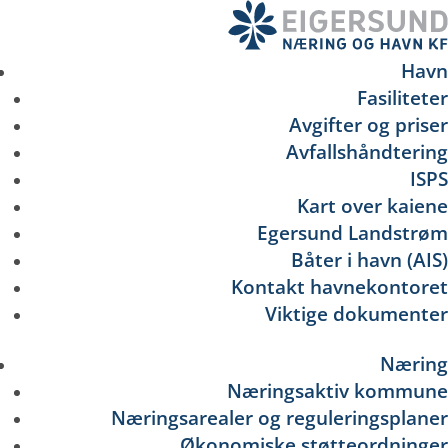
Hopp
til
hovedinnhold
Havn
Fasiliteter
Avgifter og priser
Avfallshåndtering
ISPS
Kart over kaiene
Egersund Landstrøm
Båter i havn (AIS)
Kontakt havnekontoret
Viktige dokumenter
Næring
Næringsaktiv kommune
Næringsarealer og reguleringsplaner
Økonomiske støtteordninger