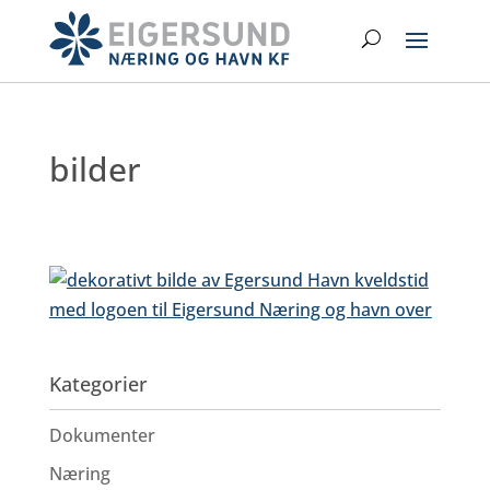
Hopp
Search
til
hovedinnhold
bilder
Kategorier
Dokumenter
Næring