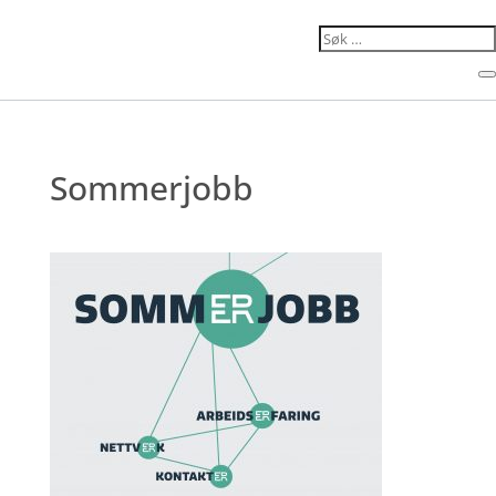
Search...
C
Sommerjobb