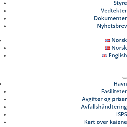
Styre
Vedtekter
Dokumenter
Nyhetsbrev
Norsk
Norsk
English
Se
Havn
Fasiliteter
Avgifter og priser
Avfallshåndtering
ISPS
Kart over kaiene