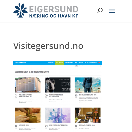
Hopp
Search
til
hovedinnhold
Visitegersund.no